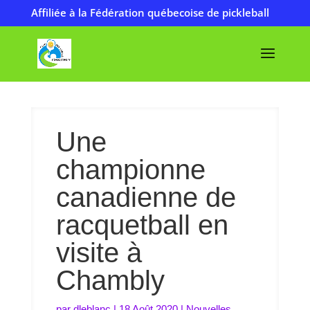
Affiliée à la Fédération québecoise de pickleball
Une
championne
canadienne de
racquetball en
visite à
Chambly
par
dleblanc
|
18 Août 2020
|
Nouvelles