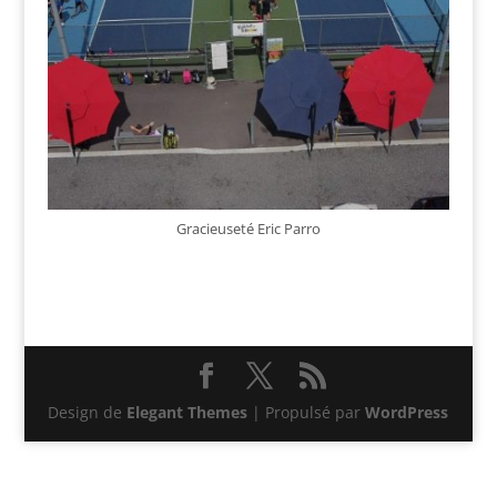
Gracieuseté Eric Parro
Design de
Elegant Themes
| Propulsé par
WordPress