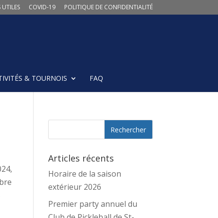
 UTILES
COVID-19
POLITIQUE DE CONFIDENTIALITÉ
TIVITÉS & TOURNOIS
FAQ
Articles récents
024,
Horaire de la saison
mbre
extérieur 2026
s
Premier party annuel du
Club de Pickleball de St-